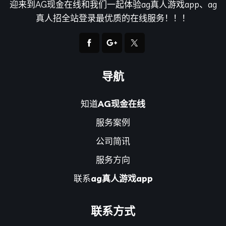
迎来到AG现金在线和我们一起体验ag真人游戏app、ag
真人招全站登录最优质的在线服务！！！
导航
知道
AG现金在线
服务案例
公司简讯
服务方向
联系
ag真人游戏app
联系方式