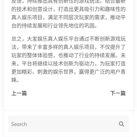
反馈，持续推出具有创新性的游戏玩法。结合最新
的技术和创意设计，打造出更具吸引力和趣味性的
真人娱乐项目，满足不同层次玩家的需求，推动平
台的持续发展和行业领先地位的巩固。
总之，大发娱乐真人娱乐平台通过不断创新游戏玩
法，带来了丰富多样的真人娱乐项目，不仅提升了
玩家的整体体验感，也推动了行业的持续发展。未
来，平台将继续以技术创新为驱动力，为玩家打造
更加精彩、刺激的娱乐世界，赢得更广泛的用户青
睐。
上一篇
下一篇