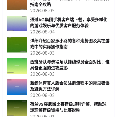
指南全攻略
2026-08-05
通过AG集团手机客户端下载，享受多样化
的游戏娱乐与优质客户服务体验
2026-08-04
详细介绍百家乐小路的各种走势图及其在游
戏中的实际操作指南
2026-08-03
西班牙队与佛得角队锋线球员全面对比：谁
具备更强的进攻威胁
2026-08-03
蓝鲸体育真人版会员注册流程中的常见错误
及避免方法详解
2026-08-02
荷兰VS突尼斯比赛晋级规则详解，帮助球
迷理解晋级资格与比赛影响
2026-08-01