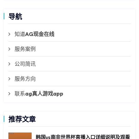
导航
知道
AG现金在线
服务案例
公司简讯
服务方向
联系
ag真人游戏app
推荐文章
韩国vs南非世界杯直播入口详细说明及观看