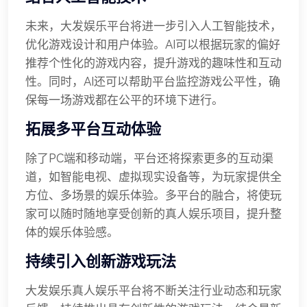
未来，大发娱乐平台将进一步引入人工智能技术，
优化游戏设计和用户体验。AI可以根据玩家的偏好
推荐个性化的游戏内容，提升游戏的趣味性和互动
性。同时，AI还可以帮助平台监控游戏公平性，确
保每一场游戏都在公平的环境下进行。
拓展多平台互动体验
除了PC端和移动端，平台还将探索更多的互动渠
道，如智能电视、虚拟现实设备等，为玩家提供全
方位、多场景的娱乐体验。多平台的融合，将使玩
家可以随时随地享受创新的真人娱乐项目，提升整
体的娱乐体验感。
持续引入创新游戏玩法
大发娱乐真人娱乐平台将不断关注行业动态和玩家