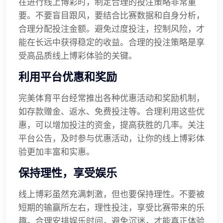
在进行线上博彩时，制定合理的投注策略非常重
要。不要盲目跟风，要结合比赛数据和自身分析，
合理分配投注金额。避免过度投注，控制风险，才
能在长远中获得稳定的收益。合理的投注策略是享
受高品质线上博彩体验的关键。
利用平台优惠和奖励
完美体育平台经常推出各种优惠活动和奖励机制，
如存款赠金、返水、免费投注等。合理利用这些优
惠，可以增加投注的资金，提高获胜的几率。关注
平台公告，及时参与优惠活动，让你的线上博彩体
验更加丰富和实惠。
保持理性，享受娱乐
线上博彩虽然充满刺激，但也要保持理性。不要被
短期的输赢所左右，理性投注，享受比赛带来的乐
趣。合理安排娱乐时间，避免沉迷，才能真正体验