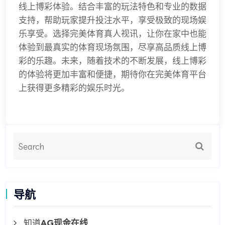
线上博彩体验。结合丰富的玩法特色和专业的数据
支持，帮助玩家提升投注水平，享受极致的现场娱
乐享受。选择完美体育真人视讯，让你在家中也能
体验到最真实的体育现场氛围，尽享高品质线上博
彩的乐趣。未来，随着技术的不断发展，线上博彩
的体验将更加丰富和便捷，期待你在完美体育平台
上获得更多精彩的娱乐时光。
导航
知道
AG现金在线