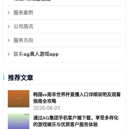
服务案例
公司简讯
服务方向
联系
ag真人游戏app
推荐文章
韩国vs南非世界杯直播入口详细说明及观看
指南全攻略
2026-08-05
通过AG集团手机客户端下载，享受多样化
的游戏娱乐与优质客户服务体验