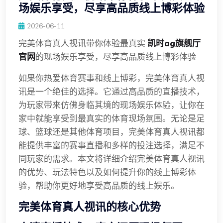
场娱乐享受，尽享高品质线上博彩体验
2026-06-11
完美体育真人视讯带你体验最真实
凯时ag旗舰厅
官网
的现场娱乐享受，尽享高品质线上博彩体验
如果你热爱体育赛事和线上博彩，完美体育真人视
讯是一个绝佳的选择。它通过高品质的直播技术，
为玩家带来仿佛身临其境的现场娱乐体验，让你在
家中就能享受到最真实的体育现场氛围。无论是足
球、篮球还是其他体育项目，完美体育真人视讯都
能提供丰富的赛事直播和多样的投注选择，满足不
同玩家的需求。本文将详细介绍完美体育真人视讯
的优势、玩法特色以及如何提升你的线上博彩体
验，帮助你更好地享受高品质的线上娱乐。
完美体育真人视讯的核心优势